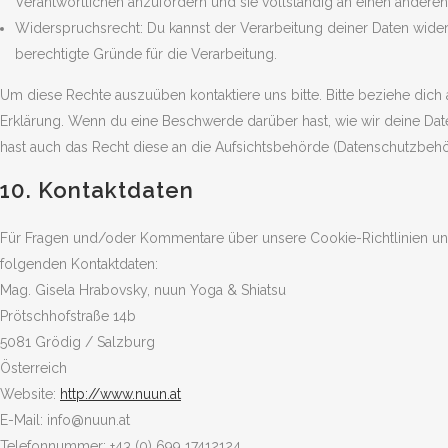
Verantwortlichen anzufordern und sie vollständig an einen anderen 
Widerspruchsrecht: Du kannst der Verarbeitung deiner Daten wide
berechtigte Gründe für die Verarbeitung.
Um diese Rechte auszuüben kontaktiere uns bitte. Bitte beziehe dich
Erklärung. Wenn du eine Beschwerde darüber hast, wie wir deine Dat
hast auch das Recht diese an die Aufsichtsbehörde (Datenschutzbehör
10. Kontaktdaten
Für Fragen und/oder Kommentare über unsere Cookie-Richtlinien und 
folgenden Kontaktdaten:
Mag. Gisela Hrabovsky, nuun Yoga & Shiatsu
Prötschhofstraße 14b
5081 Grödig / Salzburg
LINKS
Österreich
Website:
http://www.nuun.at
Cookie-Richtlinie (EU)
E-Mail:
info@
nuun.at
Telefonnummer: +43 (0) 699 17412124