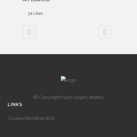
34
Likes
© Copyright
nuun yoga | shiatsu
LINKS
Cookie-Richtlinie (EU)